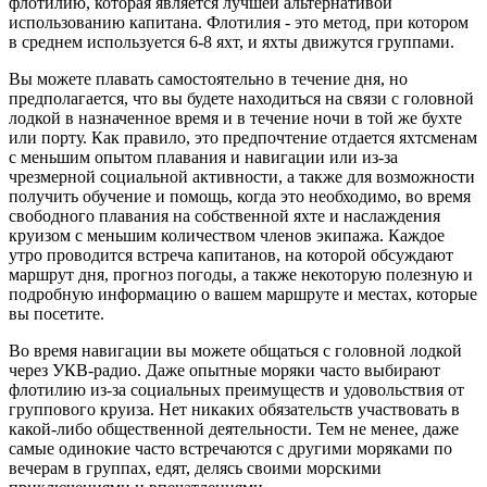
флотилию, которая является лучшей альтернативой
использованию капитана. Флотилия - это метод, при котором
в среднем используется 6-8 яхт, и яхты движутся группами.
Вы можете плавать самостоятельно в течение дня, но
предполагается, что вы будете находиться на связи с головной
лодкой в ​​назначенное время и в течение ночи в той же бухте
или порту. Как правило, это предпочтение отдается яхтсменам
с меньшим опытом плавания и навигации или из-за
чрезмерной социальной активности, а также для возможности
получить обучение и помощь, когда это необходимо, во время
свободного плавания на собственной яхте и наслаждения
круизом с меньшим количеством членов экипажа. Каждое
утро проводится встреча капитанов, на которой обсуждают
маршрут дня, прогноз погоды, а также некоторую полезную и
подробную информацию о вашем маршруте и местах, которые
вы посетите.
Во время навигации вы можете общаться с головной лодкой
через УКВ-радио. Даже опытные моряки часто выбирают
флотилию из-за социальных преимуществ и удовольствия от
группового круиза. Нет никаких обязательств участвовать в
какой-либо общественной деятельности. Тем не менее, даже
самые одинокие часто встречаются с другими моряками по
вечерам в группах, едят, делясь своими морскими