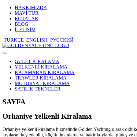
HAKKIMIZDA
MAVİ TUR
ROTALAR
BLOG
İLETİŞİM
TÜRKÇE
ENGLISH
РУССКИЙ
Toggle
navigation
GULET KİRALAMA
YELKENLİ KİRALAMA
KATAMARAN KİRALAMA
TRAWLER KİRALAMA
MOTORYAT KİRALAMA
SATILIK TEKNELER
SAYFA
Orhaniye Yelkenli Kiralama
Orhaniye yelkenli kiralama hizmetinde Golden Yachting olarak oldukça
kıyılarını keşfedebilir, küçük limanlarda ve bakir koylarda, güneş ve den