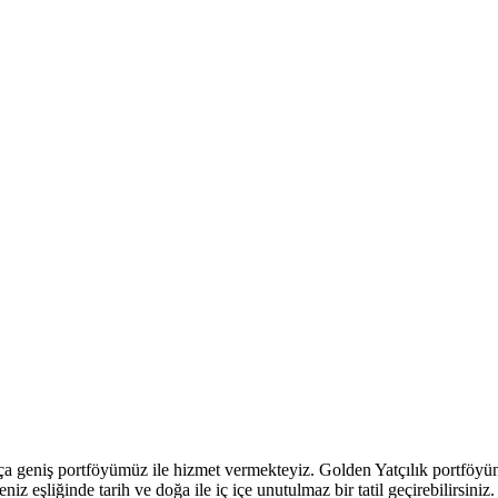
 geniş portföyümüz ile hizmet vermekteyiz. Golden Yatçılık portföyünde
iz eşliğinde tarih ve doğa ile iç içe unutulmaz bir tatil geçirebilirsiniz