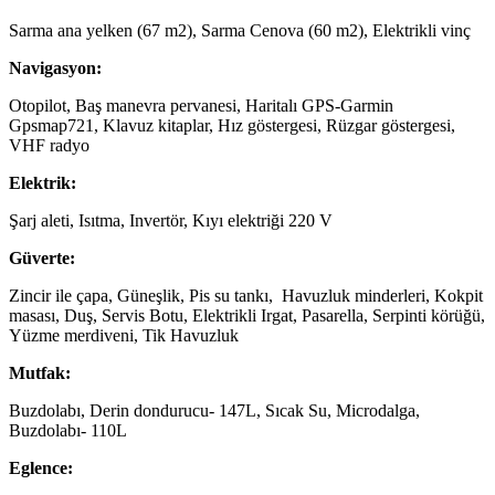
Sarma ana yelken (67 m2), Sarma Cenova (60 m2), Elektrikli vinç
Navigasyon:
Otopilot, Baş manevra pervanesi, Haritalı GPS-Garmin
Gpsmap721, Klavuz kitaplar, Hız göstergesi, Rüzgar göstergesi,
VHF radyo
Elektrik:
Şarj aleti, Isıtma, Invertör, Kıyı elektriği 220 V
Güverte:
Zincir ile çapa, Güneşlik, Pis su tankı, Havuzluk minderleri, Kokpit
masası, Duş, Servis Botu, Elektrikli Irgat, Pasarella, Serpinti körüğü,
Yüzme merdiveni, Tik Havuzluk
Mutfak:
Buzdolabı, Derin dondurucu- 147L, Sıcak Su, Microdalga,
Buzdolabı- 110L
Eglence: