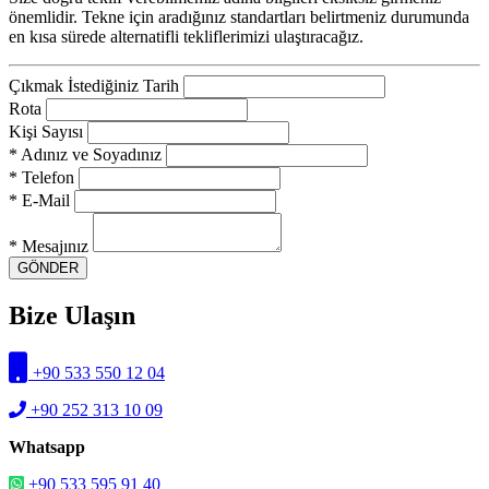
önemlidir. Tekne için aradığınız standartları belirtmeniz durumunda
en kısa sürede alternatifli tekliflerimizi ulaştıracağız.
Çıkmak İstediğiniz Tarih
Rota
Kişi Sayısı
* Adınız ve Soyadınız
* Telefon
* E-Mail
* Mesajınız
GÖNDER
Bize Ulaşın
+90 533 550 12 04
+90 252 313 10 09
Whatsapp
+90 533 595 91 40