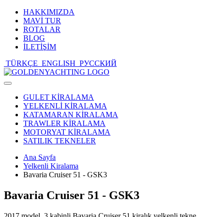
HAKKIMIZDA
MAVİ TUR
ROTALAR
BLOG
İLETİŞİM
TÜRKÇE
ENGLISH
РУССКИЙ
Toggle
navigation
GULET KİRALAMA
YELKENLİ KİRALAMA
KATAMARAN KİRALAMA
TRAWLER KİRALAMA
MOTORYAT KİRALAMA
SATILIK TEKNELER
Ana Sayfa
Yelkenli Kiralama
Bavaria Cruiser 51 - GSK3
Bavaria Cruiser 51 - GSK3
2017 model, 3 kabinli Bavaria Cruiser 51 kiralık yelkenli tekne