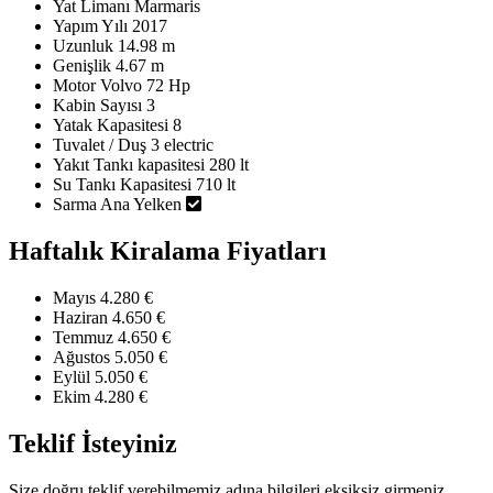
Yat Limanı
Marmaris
Yapım Yılı
2017
Uzunluk
14.98 m
Genişlik
4.67 m
Motor
Volvo 72 Hp
Kabin Sayısı
3
Yatak Kapasitesi
8
Tuvalet / Duş
3 electric
Yakıt Tankı kapasitesi
280 lt
Su Tankı Kapasitesi
710 lt
Sarma Ana Yelken
Haftalık Kiralama Fiyatları
Mayıs
4.280 €
Haziran
4.650 €
Temmuz
4.650 €
Ağustos
5.050 €
Eylül
5.050 €
Ekim
4.280 €
Teklif İsteyiniz
Size doğru teklif verebilmemiz adına bilgileri eksiksiz girmeniz