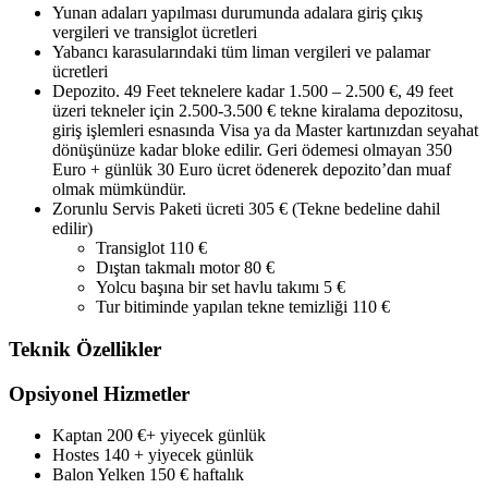
Yunan adaları yapılması durumunda adalara giriş çıkış
vergileri ve transiglot ücretleri
Yabancı karasularındaki tüm liman vergileri ve palamar
ücretleri
Depozito. 49 Feet teknelere kadar 1.500 – 2.500 €, 49 feet
üzeri tekneler için 2.500-3.500 € tekne kiralama depozitosu,
giriş işlemleri esnasında Visa ya da Master kartınızdan seyahat
dönüşünüze kadar bloke edilir. Geri ödemesi olmayan 350
Euro + günlük 30 Euro ücret ödenerek depozito’dan muaf
olmak mümkündür.
Zorunlu Servis Paketi ücreti 305 € (Tekne bedeline dahil
edilir)
Transiglot 110 €
Dıştan takmalı motor 80 €
Yolcu başına bir set havlu takımı 5 €
Tur bitiminde yapılan tekne temizliği 110 €
Teknik Özellikler
Opsiyonel Hizmetler
Kaptan 200 €+ yiyecek günlük
Hostes 140 + yiyecek günlük
Balon Yelken 150 € haftalık