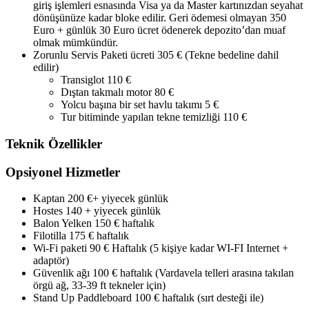
giriş işlemleri esnasında Visa ya da Master kartınızdan seyahat
dönüşünüze kadar bloke edilir. Geri ödemesi olmayan 350
Euro + günlük 30 Euro ücret ödenerek depozito’dan muaf
olmak mümkündür.
Zorunlu Servis Paketi ücreti 305 € (Tekne bedeline dahil
edilir)
Transiglot 110 €
Dıştan takmalı motor 80 €
Yolcu başına bir set havlu takımı 5 €
Tur bitiminde yapılan tekne temizliği 110 €
Teknik Özellikler
Opsiyonel Hizmetler
Kaptan 200 €+ yiyecek günlük
Hostes 140 + yiyecek günlük
Balon Yelken 150 € haftalık
Filotilla 175 € haftalık
Wi-Fi paketi 90 € Haftalık (5 kişiye kadar WI-FI Internet +
adaptör)
Güvenlik ağı 100 € haftalık (Vardavela telleri arasına takılan
örgü ağ, 33-39 ft tekneler için)
Stand Up Paddleboard 100 € haftalık (sırt desteği ile)