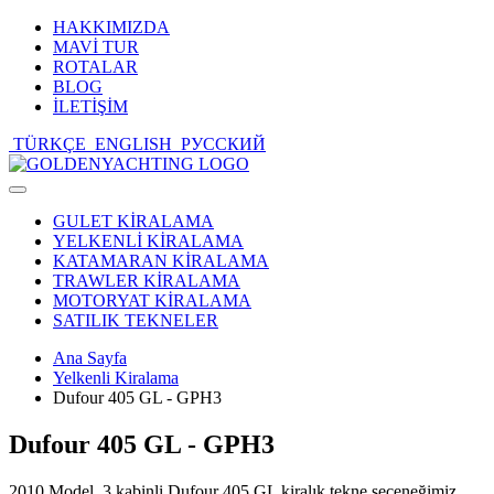
HAKKIMIZDA
MAVİ TUR
ROTALAR
BLOG
İLETİŞİM
TÜRKÇE
ENGLISH
РУССКИЙ
Toggle
navigation
GULET KİRALAMA
YELKENLİ KİRALAMA
KATAMARAN KİRALAMA
TRAWLER KİRALAMA
MOTORYAT KİRALAMA
SATILIK TEKNELER
Ana Sayfa
Yelkenli Kiralama
Dufour 405 GL - GPH3
Dufour 405 GL - GPH3
2010 Model, 3 kabinli Dufour 405 GL kiralık tekne seçeneğimiz,