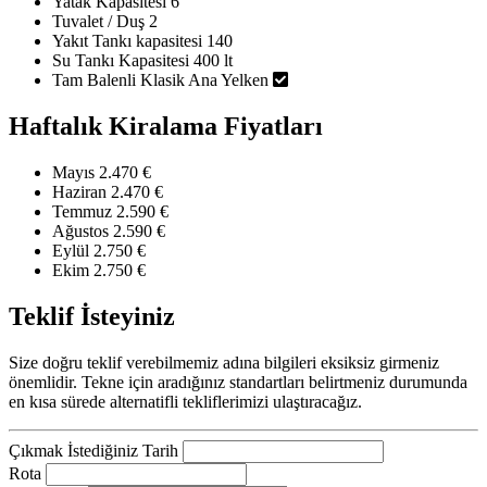
Yatak Kapasitesi
6
Tuvalet / Duş
2
Yakıt Tankı kapasitesi
140
Su Tankı Kapasitesi
400 lt
Tam Balenli Klasik Ana Yelken
Haftalık Kiralama Fiyatları
Mayıs
2.470 €
Haziran
2.470 €
Temmuz
2.590 €
Ağustos
2.590 €
Eylül
2.750 €
Ekim
2.750 €
Teklif İsteyiniz
Size doğru teklif verebilmemiz adına bilgileri eksiksiz girmeniz
önemlidir. Tekne için aradığınız standartları belirtmeniz durumunda
en kısa sürede alternatifli tekliflerimizi ulaştıracağız.
Çıkmak İstediğiniz Tarih
Rota