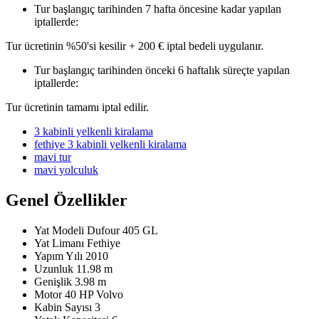
Tur başlangıç tarihinden 7 hafta öncesine kadar yapılan
iptallerde:
Tur ücretinin %50'si kesilir + 200 € iptal bedeli uygulanır.
Tur başlangıç tarihinden önceki 6 haftalık süreçte yapılan
iptallerde:
Tur ücretinin tamamı iptal edilir.
3 kabinli yelkenli kiralama
fethiye 3 kabinli yelkenli kiralama
mavi tur
mavi yolculuk
Genel Özellikler
Yat Modeli
Dufour 405 GL
Yat Limanı
Fethiye
Yapım Yılı
2010
Uzunluk
11.98 m
Genişlik
3.98 m
Motor
40 HP Volvo
Kabin Sayısı
3