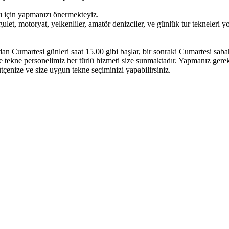
ı için yapmanızı önermekteyiz.
t, motoryat, yelkenliler, amatör denizciler, ve günlük tur tekneleri 
Cumartesi günleri saat 15.00 gibi başlar, bir sonraki Cumartesi sabah 
ekne personelimiz her türlü hizmeti size sunmaktadır. Yapmanız gereken, 
 bütçenize ve size uygun tekne seçiminizi yapabilirsiniz.