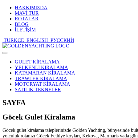
HAKKIMIZDA
MAVİ TUR
ROTALAR
BLOG
İLETİŞİM
TÜRKÇE
ENGLISH
РУССКИЙ
Toggle
navigation
GULET KİRALAMA
YELKENLİ KİRALAMA
KATAMARAN KİRALAMA
TRAWLER KİRALAMA
MOTORYAT KİRALAMA
SATILIK TEKNELER
SAYFA
Göcek Gulet Kiralama
Göcek gulet kiralama taleplerinizde Golden Yachting, bünyesinde buluna
yolculuk rotanızı Göcek Fethiye koyları, Kekova, Marmaris yada güney