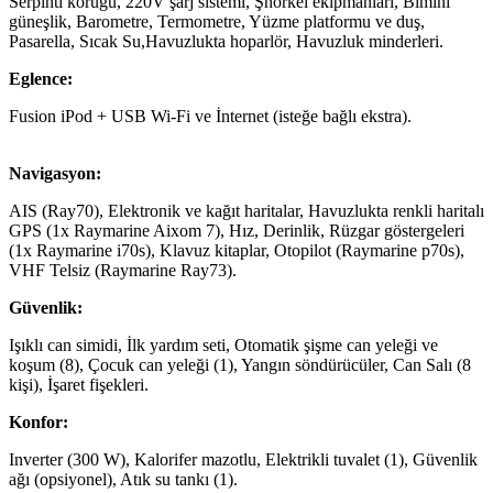
Serpinti körüğü, 220V şarj sistemi, Şnorkel ekipmanları, Bimini
güneşlik, Barometre, Termometre, Yüzme platformu ve duş,
Pasarella, Sıcak Su,Havuzlukta hoparlör, Havuzluk minderleri.
Eglence:
Fusion iPod + USB Wi-Fi ve İnternet (isteğe bağlı ekstra).
Navigasyon:
AIS (Ray70), Elektronik ve kağıt haritalar, Havuzlukta renkli haritalı
GPS (1x Raymarine Aixom 7), Hız, Derinlik, Rüzgar göstergeleri
(1x Raymarine i70s), Klavuz kitaplar, Otopilot (Raymarine p70s),
VHF Telsiz (Raymarine Ray73).
Güvenlik:
Işıklı can simidi, İlk yardım seti, Otomatik şişme can yeleği ve
koşum (8), Çocuk can yeleği (1), Yangın söndürücüler, Can Salı (8
kişi), İşaret fişekleri.
Konfor:
Inverter (300 W), Kalorifer mazotlu, Elektrikli tuvalet (1), Güvenlik
ağı (opsiyonel), Atık su tankı (1).