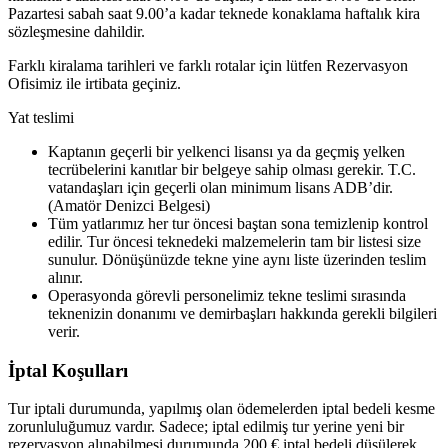
Pazartesi sabah saat 9.00’a kadar teknede konaklama haftalık kira
sözleşmesine dahildir.
Farklı kiralama tarihleri ve farklı rotalar için lütfen Rezervasyon
Ofisimiz ile irtibata geçiniz.
Yat teslimi
Kaptanın geçerli bir yelkenci lisansı ya da geçmiş yelken
tecrübelerini kanıtlar bir belgeye sahip olması gerekir. T.C.
vatandaşları için geçerli olan minimum lisans ADB’dir.
(Amatör Denizci Belgesi)
Tüm yatlarımız her tur öncesi baştan sona temizlenip kontrol
edilir. Tur öncesi teknedeki malzemelerin tam bir listesi size
sunulur. Dönüşünüzde tekne yine aynı liste üzerinden teslim
alınır.
Operasyonda görevli personelimiz tekne teslimi sırasında
teknenizin donanımı ve demirbaşları hakkında gerekli bilgileri
verir.
İptal Koşulları
Tur iptali durumunda, yapılmış olan ödemelerden iptal bedeli kesme
zorunluluğumuz vardır. Sadece; iptal edilmiş tur yerine yeni bir
rezervasyon alınabilmesi durumunda 200 € iptal bedeli düşülerek