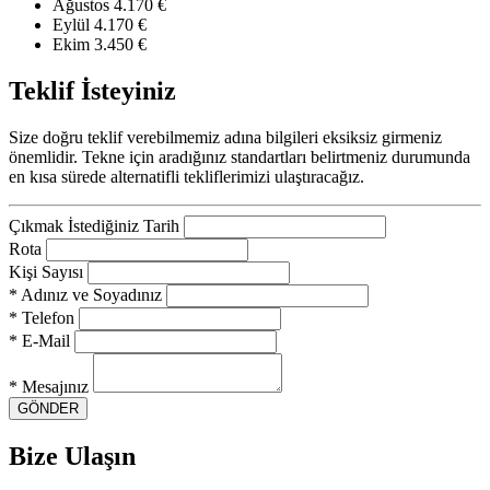
Ağustos
4.170 €
Eylül
4.170 €
Ekim
3.450 €
Teklif İsteyiniz
Size doğru teklif verebilmemiz adına bilgileri eksiksiz girmeniz
önemlidir. Tekne için aradığınız standartları belirtmeniz durumunda
en kısa sürede alternatifli tekliflerimizi ulaştıracağız.
Çıkmak İstediğiniz Tarih
Rota
Kişi Sayısı
* Adınız ve Soyadınız
* Telefon
* E-Mail
* Mesajınız
GÖNDER
Bize Ulaşın