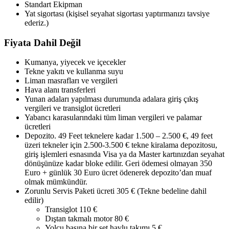
Standart Ekipman
Yat sigortası (kişisel seyahat sigortası yaptırmanızı tavsiye
ederiz.)
Fiyata Dahil Değil
Kumanya, yiyecek ve içecekler
Tekne yakıtı ve kullanma suyu
Liman masrafları ve vergileri
Hava alanı transferleri
Yunan adaları yapılması durumunda adalara giriş çıkış
vergileri ve transiglot ücretleri
Yabancı karasularındaki tüm liman vergileri ve palamar
ücretleri
Depozito. 49 Feet teknelere kadar 1.500 – 2.500 €, 49 feet
üzeri tekneler için 2.500-3.500 € tekne kiralama depozitosu,
giriş işlemleri esnasında Visa ya da Master kartınızdan seyahat
dönüşünüze kadar bloke edilir. Geri ödemesi olmayan 350
Euro + günlük 30 Euro ücret ödenerek depozito’dan muaf
olmak mümkündür.
Zorunlu Servis Paketi ücreti 305 € (Tekne bedeline dahil
edilir)
Transiglot 110 €
Dıştan takmalı motor 80 €
Yolcu başına bir set havlu takımı 5 €