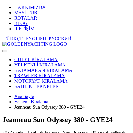
HAKKIMIZDA
MAVİ TUR
ROTALAR
BLOG
İLETİŞİM
TÜRKÇE
ENGLISH
РУССКИЙ
Toggle
navigation
GULET KİRALAMA
YELKENLİ KİRALAMA
KATAMARAN KİRALAMA
TRAWLER KİRALAMA
MOTORYAT KİRALAMA
SATILIK TEKNELER
Ana Sayfa
Yelkenli Kiralama
Jeanneau Sun Odyssey 380 - GYE24
Jeanneau Sun Odyssey 380 - GYE24
2022 model, 3 kabinli Jeanneau Sun Odyssey 380 kiralık yelkenli