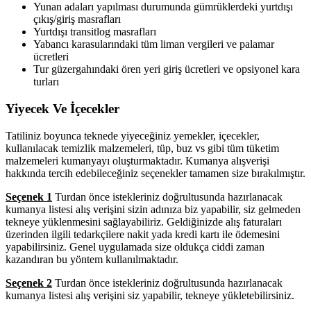
Yunan adaları yapılması durumunda gümrüklerdeki yurtdışı
çıkış/giriş masrafları
Yurtdışı transitlog masrafları
Yabancı karasularındaki tüm liman vergileri ve palamar
ücretleri
Tur güzergahındaki ören yeri giriş ücretleri ve opsiyonel kara
turları
Yiyecek Ve İçecekler
Tatiliniz boyunca teknede yiyeceğiniz yemekler, içecekler,
kullanılacak temizlik malzemeleri, tüp, buz vs gibi tüm tüketim
malzemeleri kumanyayı oluşturmaktadır. Kumanya alışverişi
hakkında tercih edebileceğiniz seçenekler tamamen size bırakılmıştır.
Seçenek 1
Turdan önce istekleriniz doğrultusunda hazırlanacak
kumanya listesi alış verişini sizin adınıza biz yapabilir, siz gelmeden
tekneye yüklenmesini sağlayabiliriz. Geldiğinizde alış faturaları
üzerinden ilgili tedarkçilere nakit yada kredi kartı ile ödemesini
yapabilirsiniz. Genel uygulamada size oldukça ciddi zaman
kazandıran bu yöntem kullanılmaktadır.
Seçenek 2
Turdan önce istekleriniz doğrultusunda hazırlanacak
kumanya listesi alış verişini siz yapabilir, tekneye yükletebilirsiniz.