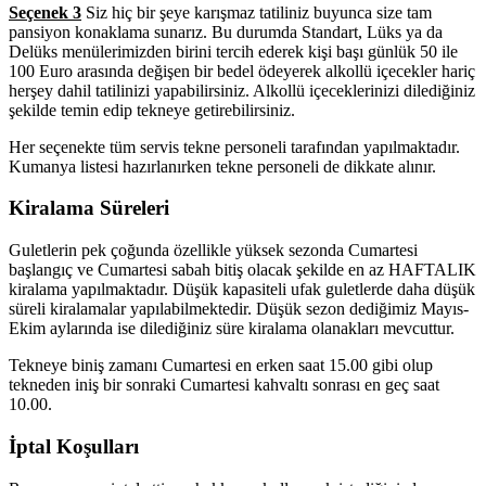
Seçenek 3
Siz hiç bir şeye karışmaz tatiliniz buyunca size tam
pansiyon konaklama sunarız. Bu durumda Standart, Lüks ya da
Delüks menülerimizden birini tercih ederek kişi başı günlük 50 ile
100 Euro arasında değişen bir bedel ödeyerek alkollü içecekler hariç
herşey dahil tatilinizi yapabilirsiniz. Alkollü içeceklerinizi dilediğiniz
şekilde temin edip tekneye getirebilirsiniz.
Her seçenekte tüm servis tekne personeli tarafından yapılmaktadır.
Kumanya listesi hazırlanırken tekne personeli de dikkate alınır.
Kiralama Süreleri
Guletlerin pek çoğunda özellikle yüksek sezonda Cumartesi
başlangıç ve Cumartesi sabah bitiş olacak şekilde en az HAFTALIK
kiralama yapılmaktadır. Düşük kapasiteli ufak guletlerde daha düşük
süreli kiralamalar yapılabilmektedir. Düşük sezon dediğimiz Mayıs-
Ekim aylarında ise dilediğiniz süre kiralama olanakları mevcuttur.
Tekneye biniş zamanı Cumartesi en erken saat 15.00 gibi olup
tekneden iniş bir sonraki Cumartesi kahvaltı sonrası en geç saat
10.00.
İptal Koşulları