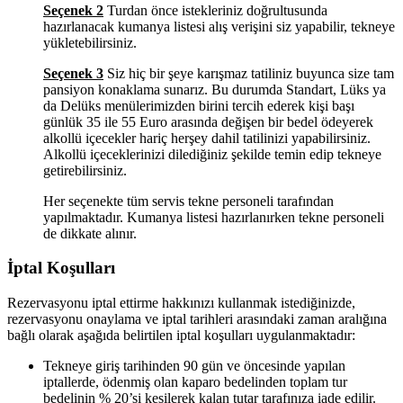
Seçenek 2
Turdan önce istekleriniz doğrultusunda
hazırlanacak kumanya listesi alış verişini siz yapabilir, tekneye
yükletebilirsiniz.
Seçenek 3
Siz hiç bir şeye karışmaz tatiliniz buyunca size tam
pansiyon konaklama sunarız. Bu durumda Standart, Lüks ya
da Delüks menülerimizden birini tercih ederek kişi başı
günlük 35 ile 55 Euro arasında değişen bir bedel ödeyerek
alkollü içecekler hariç herşey dahil tatilinizi yapabilirsiniz.
Alkollü içeceklerinizi dilediğiniz şekilde temin edip tekneye
getirebilirsiniz.
Her seçenekte tüm servis tekne personeli tarafından
yapılmaktadır. Kumanya listesi hazırlanırken tekne personeli
de dikkate alınır.
İptal Koşulları
Rezervasyonu iptal ettirme hakkınızı kullanmak istediğinizde,
rezervasyonu onaylama ve iptal tarihleri arasındaki zaman aralığına
bağlı olarak aşağıda belirtilen iptal koşulları uygulanmaktadır:
Tekneye giriş tarihinden 90 gün ve öncesinde yapılan
iptallerde, ödenmiş olan kaparo bedelinden toplam tur
bedelinin % 20’si kesilerek kalan tutar tarafınıza iade edilir.