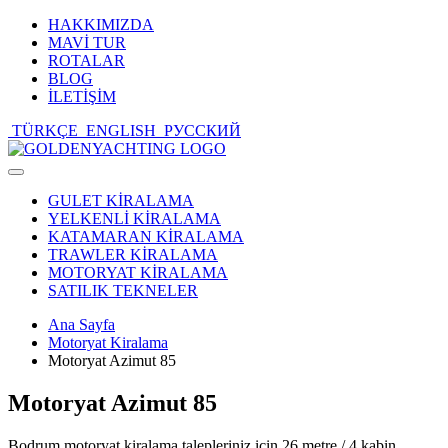
HAKKIMIZDA
MAVİ TUR
ROTALAR
BLOG
İLETİŞİM
TÜRKÇE
ENGLISH
РУССКИЙ
Toggle
navigation
GULET KİRALAMA
YELKENLİ KİRALAMA
KATAMARAN KİRALAMA
TRAWLER KİRALAMA
MOTORYAT KİRALAMA
SATILIK TEKNELER
Ana Sayfa
Motoryat Kiralama
Motoryat Azimut 85
Motoryat Azimut 85
Bodrum motoryat kiralama talepleriniz için 26 metre / 4 kabin