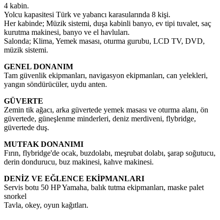
4 kabin.
Yolcu kapasitesi Türk ve yabancı karasularında 8 kişi.
Her kabinde; Müzik sistemi, duşa kabinli banyo, ev tipi tuvalet, saç
kurutma makinesi, banyo ve el havluları.
Salonda; Klima, Yemek masası, oturma gurubu, LCD TV, DVD,
müzik sistemi.
GENEL DONANIM
Tam güvenlik ekipmanları, navigasyon ekipmanları, can yelekleri,
yangın söndürücüler, uydu anten.
GÜVERTE
Zemin tik ağacı, arka güvertede yemek masası ve oturma alanı, ön
güvertede, güneşlenme minderleri, deniz merdiveni, flybridge,
güvertede duş.
MUTFAK DONANIMI
Fırın, flybridge'de ocak, buzdolabı, meşrubat dolabı, şarap soğutucu,
derin dondurucu, buz makinesi, kahve makinesi.
DENİZ VE EĞLENCE EKİPMANLARI
Servis botu 50 HP Yamaha, balık tutma ekipmanları, maske palet
snorkel
Tavla, okey, oyun kağıtları.