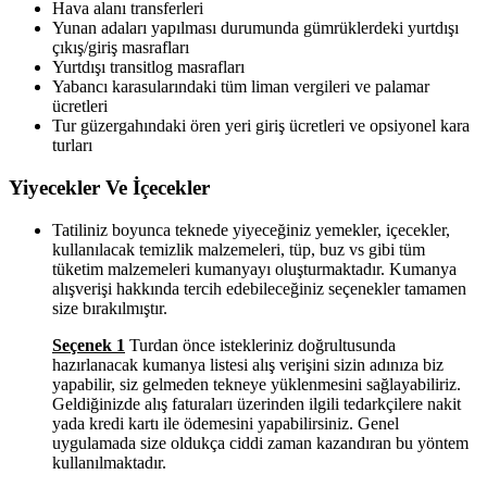
Hava alanı transferleri
Yunan adaları yapılması durumunda gümrüklerdeki yurtdışı
çıkış/giriş masrafları
Yurtdışı transitlog masrafları
Yabancı karasularındaki tüm liman vergileri ve palamar
ücretleri
Tur güzergahındaki ören yeri giriş ücretleri ve opsiyonel kara
turları
Yiyecekler Ve İçecekler
Tatiliniz boyunca teknede yiyeceğiniz yemekler, içecekler,
kullanılacak temizlik malzemeleri, tüp, buz vs gibi tüm
tüketim malzemeleri kumanyayı oluşturmaktadır. Kumanya
alışverişi hakkında tercih edebileceğiniz seçenekler tamamen
size bırakılmıştır.
Seçenek 1
Turdan önce istekleriniz doğrultusunda
hazırlanacak kumanya listesi alış verişini sizin adınıza biz
yapabilir, siz gelmeden tekneye yüklenmesini sağlayabiliriz.
Geldiğinizde alış faturaları üzerinden ilgili tedarkçilere nakit
yada kredi kartı ile ödemesini yapabilirsiniz. Genel
uygulamada size oldukça ciddi zaman kazandıran bu yöntem
kullanılmaktadır.