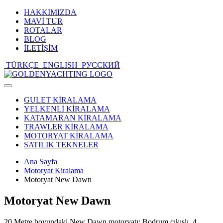
HAKKIMIZDA
MAVİ TUR
ROTALAR
BLOG
İLETİŞİM
TÜRKÇE
ENGLISH
РУССКИЙ
Toggle
navigation
GULET KİRALAMA
YELKENLİ KİRALAMA
KATAMARAN KİRALAMA
TRAWLER KİRALAMA
MOTORYAT KİRALAMA
SATILIK TEKNELER
Ana Sayfa
Motoryat Kiralama
Motoryat New Dawn
Motoryat New Dawn
20 Metre boyundaki New Dawn motoryatı; Bodrum çıkışlı, 4