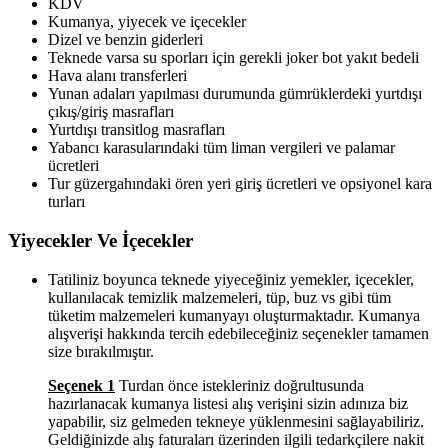
KDV
Kumanya, yiyecek ve içecekler
Dizel ve benzin giderleri
Teknede varsa su sporları için gerekli joker bot yakıt bedeli
Hava alanı transferleri
Yunan adaları yapılması durumunda gümrüklerdeki yurtdışı
çıkış/giriş masrafları
Yurtdışı transitlog masrafları
Yabancı karasularındaki tüm liman vergileri ve palamar
ücretleri
Tur güzergahındaki ören yeri giriş ücretleri ve opsiyonel kara
turları
Yiyecekler Ve İçecekler
Tatiliniz boyunca teknede yiyeceğiniz yemekler, içecekler,
kullanılacak temizlik malzemeleri, tüp, buz vs gibi tüm
tüketim malzemeleri kumanyayı oluşturmaktadır. Kumanya
alışverişi hakkında tercih edebileceğiniz seçenekler tamamen
size bırakılmıştır.
Seçenek 1
Turdan önce istekleriniz doğrultusunda
hazırlanacak kumanya listesi alış verişini sizin adınıza biz
yapabilir, siz gelmeden tekneye yüklenmesini sağlayabiliriz.
Geldiğinizde alış faturaları üzerinden ilgili tedarkçilere nakit