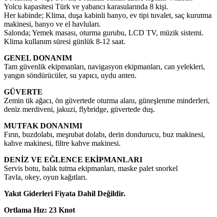
Yolcu kapasitesi Türk ve yabancı karasularında 8 kişi.
Her kabinde; Klima, duşa kabinli banyo, ev tipi tuvalet, saç kurutma
makinesi, banyo ve el havluları.
Salonda; Yemek masası, oturma gurubu, LCD TV, müzik sistemi.
Klima kullanım süresi günlük 8-12 saat.
GENEL DONANIM
Tam güvenlik ekipmanları, navigasyon ekipmanları, can yelekleri,
yangın söndürücüler, su yapıcı, uydu anten.
GÜVERTE
Zemin tik ağacı, ön güvertede oturma alanı, güneşlenme minderleri,
deniz merdiveni, jakuzi, flybridge, güvertede duş.
MUTFAK DONANIMI
Fırın, buzdolabı, meşrubat dolabı, derin dondurucu, buz makinesi,
kahve makinesi, filtre kahve makinesi.
DENİZ VE EĞLENCE EKİPMANLARI
Servis botu, balık tutma ekipmanları, maske palet snorkel
Tavla, okey, oyun kağıtları.
Yakıt Giderleri Fiyata Dahil Değildir.
Ortlama Hız: 23 Knot