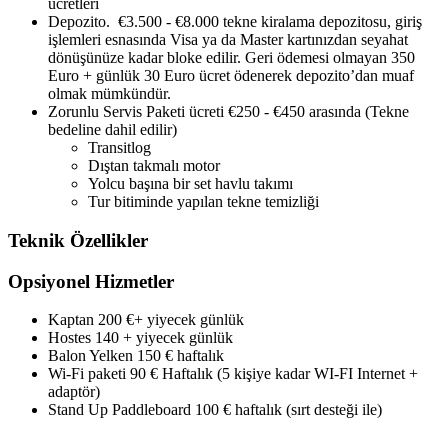
ücretleri
Depozito. €3.500 - €8.000 tekne kiralama depozitosu, giriş
işlemleri esnasında Visa ya da Master kartınızdan seyahat
dönüşünüze kadar bloke edilir. Geri ödemesi olmayan 350
Euro + günlük 30 Euro ücret ödenerek depozito’dan muaf
olmak mümkündür.
Zorunlu Servis Paketi ücreti €250 - €450 arasında (Tekne
bedeline dahil edilir)
Transitlog
Dıştan takmalı motor
Yolcu başına bir set havlu takımı
Tur bitiminde yapılan tekne temizliği
Teknik Özellikler
Opsiyonel Hizmetler
Kaptan 200 €+ yiyecek günlük
Hostes 140 + yiyecek günlük
Balon Yelken 150 € haftalık
Wi-Fi paketi 90 € Haftalık (5 kişiye kadar WI-FI Internet +
adaptör)
Stand Up Paddleboard 100 € haftalık (sırt desteği ile)