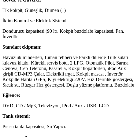
Tik kokpit, Güneşlik, Dümen (1)
İklim Kontrol ve Elektrik Sistemi:
Dondurucu kapasitesi (90 lt), Kokpit buzdolabı kapasitesi, Fan,
İnvertör.
Standart ekipman:
Havuzluk minderleri, Liman rehberi ve Farklı dillerde Türk suları
kılavuz kitabı, Kürekli servis botu, 2 LPG, Otomatik Pilot, Sarma
Cenova, Cep Telefonu, Pasarella, Kokpit hoparlörleri, iPod Aux
girişli CD-MP3 Çalar, Elektrikli ırgat, Kokpit masası , İnvertör,
Kokpitte Haritalı GPS, Kıyı elektriği 220V, Hız-Derinlik göstergesi,
Sıcak su, Rüzgar Hız göstergesi, Duşlu yüzme platformu, Buzdolabı
Eğlence:
DVD, CD / Mp3, Televizyon, iPod / Aux / USB, LCD.
Tank sistemi:
Pis su tankı kapasitesi, Su Yapıcı.