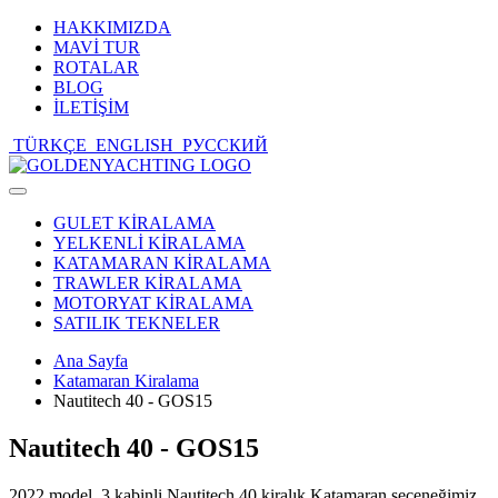
HAKKIMIZDA
MAVİ TUR
ROTALAR
BLOG
İLETİŞİM
TÜRKÇE
ENGLISH
РУССКИЙ
Toggle
navigation
GULET KİRALAMA
YELKENLİ KİRALAMA
KATAMARAN KİRALAMA
TRAWLER KİRALAMA
MOTORYAT KİRALAMA
SATILIK TEKNELER
Ana Sayfa
Katamaran Kiralama
Nautitech 40 - GOS15
Nautitech 40 - GOS15
2022 model, 3 kabinli Nautitech 40 kiralık Katamaran seçeneğimiz,