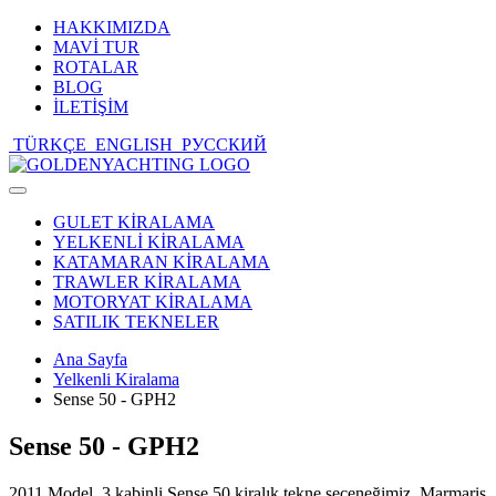
HAKKIMIZDA
MAVİ TUR
ROTALAR
BLOG
İLETİŞİM
TÜRKÇE
ENGLISH
РУССКИЙ
Toggle
navigation
GULET KİRALAMA
YELKENLİ KİRALAMA
KATAMARAN KİRALAMA
TRAWLER KİRALAMA
MOTORYAT KİRALAMA
SATILIK TEKNELER
Ana Sayfa
Yelkenli Kiralama
Sense 50 - GPH2
Sense 50 - GPH2
2011 Model, 3 kabinli Sense 50 kiralık tekne seçeneğimiz, Marmaris