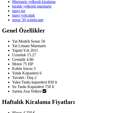
Marmaris yelkenli kiralama
kiralık yelkenli marmaris
mavi tur
mavi yolculuk
sense 50 windscape
Genel Özellikler
Yat Modeli
Sense 50
Yat Limanı
Marmaris
Yapım Yılı
2011
Uzunluk
15.27
Genişlik
4.86
Motor
75 HP
Kabin Sayısı
3
Yatak Kapasitesi
6
Tuvalet / Duş
2
Yakıt Tankı kapasitesi
830 lt
Su Tankı Kapasitesi
750 lt
Sarma Ana Yelken
Haftalık Kiralama Fiyatları
Mayıs
4.250 €