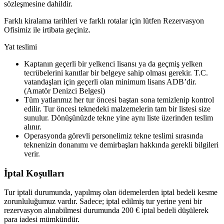
sözleşmesine dahildir.
Farklı kiralama tarihleri ve farklı rotalar için lütfen Rezervasyon
Ofisimiz ile irtibata geçiniz.
Yat teslimi
Kaptanın geçerli bir yelkenci lisansı ya da geçmiş yelken
tecrübelerini kanıtlar bir belgeye sahip olması gerekir. T.C.
vatandaşları için geçerli olan minimum lisans ADB’dir.
(Amatör Denizci Belgesi)
Tüm yatlarımız her tur öncesi baştan sona temizlenip kontrol
edilir. Tur öncesi teknedeki malzemelerin tam bir listesi size
sunulur. Dönüşünüzde tekne yine aynı liste üzerinden teslim
alınır.
Operasyonda görevli personelimiz tekne teslimi sırasında
teknenizin donanımı ve demirbaşları hakkında gerekli bilgileri
verir.
İptal Koşulları
Tur iptali durumunda, yapılmış olan ödemelerden iptal bedeli kesme
zorunluluğumuz vardır. Sadece; iptal edilmiş tur yerine yeni bir
rezervasyon alınabilmesi durumunda 200 € iptal bedeli düşülerek
para iadesi mümkündür.