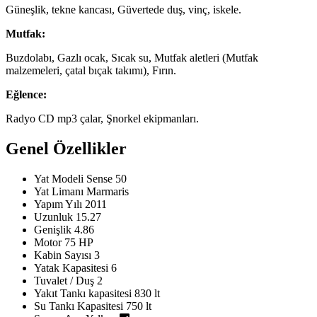
Güneşlik, tekne kancası, Güvertede duş, vinç, iskele.
Mutfak:
Buzdolabı, Gazlı ocak, Sıcak su, Mutfak aletleri (Mutfak
malzemeleri, çatal bıçak takımı), Fırın.
Eğlence:
Radyo CD mp3 çalar, Şnorkel ekipmanları.
Genel Özellikler
Yat Modeli
Sense 50
Yat Limanı
Marmaris
Yapım Yılı
2011
Uzunluk
15.27
Genişlik
4.86
Motor
75 HP
Kabin Sayısı
3
Yatak Kapasitesi
6
Tuvalet / Duş
2
Yakıt Tankı kapasitesi
830 lt
Su Tankı Kapasitesi
750 lt