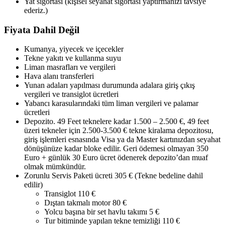
Yat sigortası (kişisel seyahat sigortası yaptırmanızı tavsiye
ederiz.)
Fiyata Dahil Değil
Kumanya, yiyecek ve içecekler
Tekne yakıtı ve kullanma suyu
Liman masrafları ve vergileri
Hava alanı transferleri
Yunan adaları yapılması durumunda adalara giriş çıkış
vergileri ve transiglot ücretleri
Yabancı karasularındaki tüm liman vergileri ve palamar
ücretleri
Depozito. 49 Feet teknelere kadar 1.500 – 2.500 €, 49 feet
üzeri tekneler için 2.500-3.500 € tekne kiralama depozitosu,
giriş işlemleri esnasında Visa ya da Master kartınızdan seyahat
dönüşünüze kadar bloke edilir. Geri ödemesi olmayan 350
Euro + günlük 30 Euro ücret ödenerek depozito’dan muaf
olmak mümkündür.
Zorunlu Servis Paketi ücreti 305 € (Tekne bedeline dahil
edilir)
Transiglot 110 €
Dıştan takmalı motor 80 €
Yolcu başına bir set havlu takımı 5 €
Tur bitiminde yapılan tekne temizliği 110 €