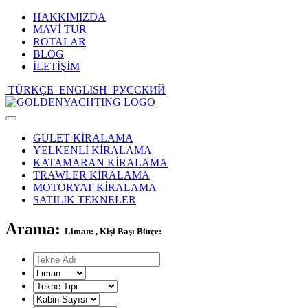
HAKKIMIZDA
MAVİ TUR
ROTALAR
BLOG
İLETİŞİM
TÜRKÇE
ENGLISH
РУССКИЙ
Toggle
navigation
GULET KİRALAMA
YELKENLİ KİRALAMA
KATAMARAN KİRALAMA
TRAWLER KİRALAMA
MOTORYAT KİRALAMA
SATILIK TEKNELER
Arama:
Liman: , Kişi Başı Bütçe: